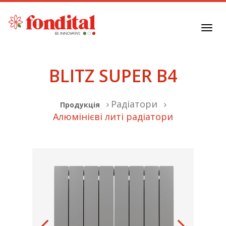
Toggl
navig
BLITZ SUPER B4
Радіатори
Продукція
Алюмінієві литі радіатори