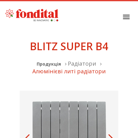
Toggl
navig
BLITZ SUPER B4
Радіатори
Продукція
Алюмінієві литі радіатори