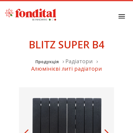
Toggl
navig
BLITZ SUPER B4
Радіатори
Продукція
Алюмінієві литі радіатори