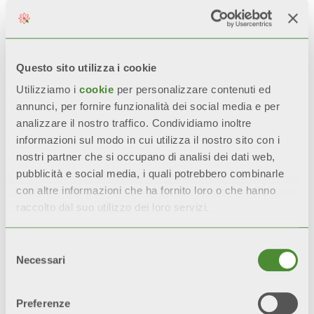
CERTIFICATA
Durante i test di
corrosione accelerata*, i
radiatori con doppia
Questo sito utilizza i cookie
verniciatura rimangono
Utilizziamo i
cookie
per personalizzare contenuti ed
inalterati il 200% in più
annunci, per fornire funzionalità dei social media e per
rispetto ai radiatori con
analizzare il nostro traffico. Condividiamo inoltre
un solo strato di vernice.
informazioni sul modo in cui utilizza il nostro sito con i
nostri partner che si occupano di analisi dei dati web,
*test di riferimento:
pubblicità e social media, i quali potrebbero combinarle
nebbia salina e
con altre informazioni che ha fornito loro o che hanno
umidostatico
raccolto dal suo utilizzo dei loro servizi.
Selezione
Necessari
del
consenso
Video
Preferenze