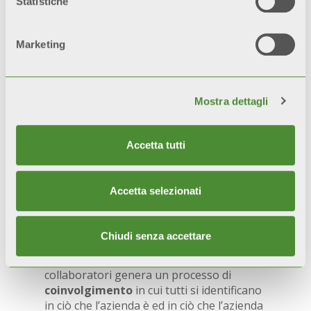
Statistiche
aggiunto, ma un presupposto per
rispondere puntualmente alle esigenze
dei nostri clienti e collaboratori.
Marketing
Mostra dettagli
Accetta tutti
TRASPARENZA
Accetta selezionati
Essere trasparenti ed efficaci nella
comunicazione
genera fiducia e
credibilità
, all’interno e all’esterno
Chiudi senza accettare
dell’azienda. Riuscire a comunicare in
modo
diretto e trasparente
con i propri
collaboratori genera un processo di
coinvolgimento
in cui tutti si identificano
in ciò che l’azienda è ed in ciò che l’azienda