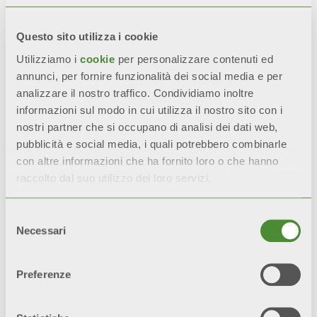
Questo sito utilizza i cookie
Utilizziamo i
cookie
per personalizzare contenuti ed
annunci, per fornire funzionalità dei social media e per
analizzare il nostro traffico. Condividiamo inoltre
DEDIZIONE E METICOLOSITÀ
informazioni sul modo in cui utilizza il nostro sito con i
nostri partner che si occupano di analisi dei dati web,
La dedizione al lavoro è la filosofia che
pubblicità e social media, i quali potrebbero combinarle
orienta il nostro modo di lavorare. Fonda
con altre informazioni che ha fornito loro o che hanno
le sue radici nella nostra cultura
raccolto dal suo utilizzo dei loro servizi.
territoriale, sinonimo di
passione
e
impegno costanti
ma non solo.
L'
attenzione ai dettagli
ci guida
Selezione
attraverso i progetti, riflettendosi in ogni
Necessari
del
area dell'attività aziendale. Come risultato,
consenso
quest'attitudine ci ha permesso di
sviluppare soluzioni innovative e proporre
Preferenze
sul mercato prodotti di altissima qualità.
La cura dei particolari non è un valore