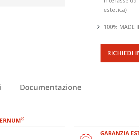
interasse da
estetica)
100% MADE I
RICHIEDI 
i
Documentazione
®
TERNUM
GARANZIA ES