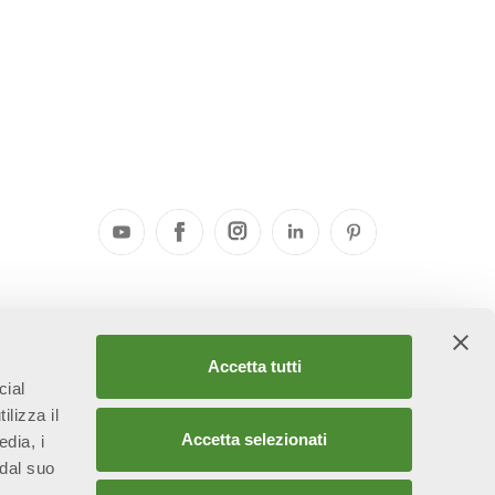
elle
Accetta tutti
cial
ilizza il
Accetta selezionati
edia, i
 dal suo