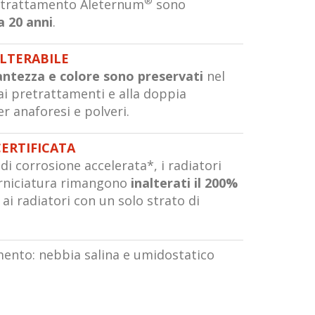
®
n trattamento Aleternum
sono
a 20 anni
.
ALTERABILE
lantezza e colore sono preservati
nel
i pretrattamenti e alla doppia
er anaforesi e polveri.
CERTIFICATA
di corrosione accelerata*, i radiatori
rniciatura rimangono
inalterati il 200%
ai radiatori con un solo strato di
imento: nebbia salina e umidostatico