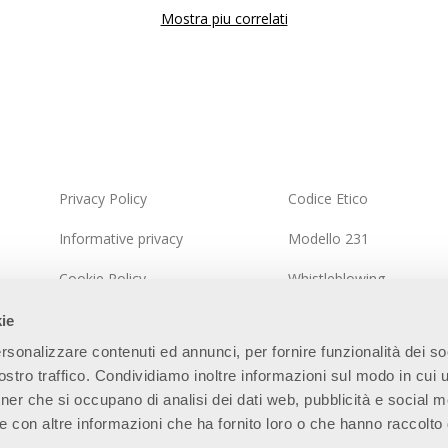
Mostra piu correlati
Privacy Policy
Codice Etico
Informative privacy
Modello 231
Cookie Policy
Whistleblowing
Politica del Sistema Integrato
Politica della sicurezza d
kie
informazioni
rsonalizzare contenuti ed annunci, per fornire funzionalità dei so
Mappa del Sito
stro traffico. Condividiamo inoltre informazioni sul modo in cui ut
tner che si occupano di analisi dei dati web, pubblicità e social m
e con altre informazioni che ha fornito loro o che hanno raccolto