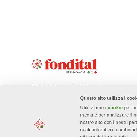
© FONDITAL S.p.A. Società a unico
socio
Questo sito utilizza i coo
Sede Legale e Amministrativa
Utilizziamo i
cookie
per pe
Via Cerreto, 40 - 25079 VOBARNO
media e per analizzare il no
(Brescia) Italia
nostro sito con i nostri par
quali potrebbero combinarl
utilizzo dei loro servizi.