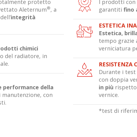
 totalmente protetto
I prodotti co
®
vettato Aleternum
, a
garantiti
fino 
dell’
integrità
ESTETICA IN
Estetica, bril
tempo grazie a
rodotti chimici
verniciatura p
zo del radiatore, in
ale.
RESISTENZA 
Durante i test 
O
con doppia ve
le performance della
in più
rispetto 
di manutenzione, con
vernice.
ti.
*test di rifer