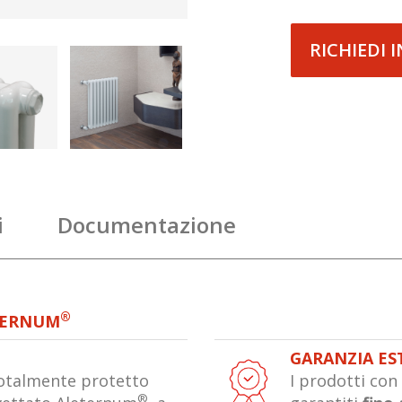
RICHIEDI 
i
Documentazione
®
TERNUM
GARANZIA ES
 totalmente protetto
I prodotti co
®