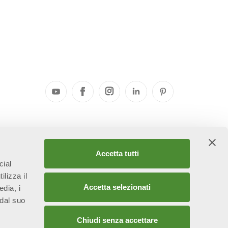
elle
Accetta tutti
cial
ilizza il
Accetta selezionati
edia, i
 dal suo
Chiudi senza accettare