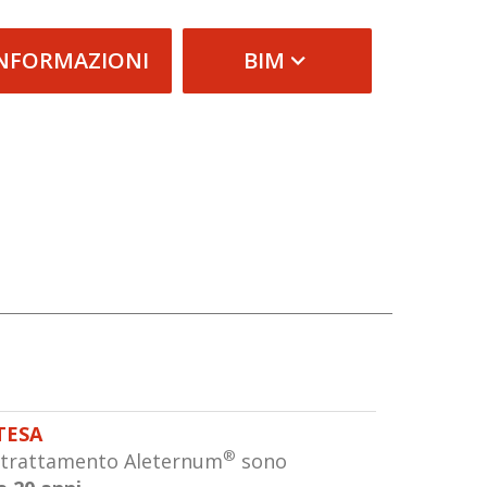
INFORMAZIONI
BIM
TESA
®
n trattamento Aleternum
sono