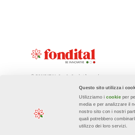
© FONDITAL S.p.A. Società a unico
socio
Questo sito utilizza i coo
Sede Legale e Amministrativa
Utilizziamo i
cookie
per pe
Via Cerreto, 40 - 25079 VOBARNO
media e per analizzare il no
(Brescia) Italia
nostro sito con i nostri par
quali potrebbero combinarl
utilizzo dei loro servizi.