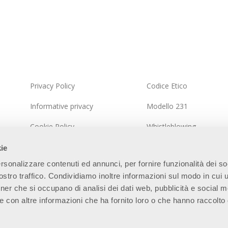
Privacy Policy
Codice Etico
Informative privacy
Modello 231
Cookie Policy
Whistleblowing
Politica del Sistema Integrato
Politica della sicurezza d
kie
informazioni
rsonalizzare contenuti ed annunci, per fornire funzionalità dei so
Mappa del Sito
stro traffico. Condividiamo inoltre informazioni sul modo in cui ut
tner che si occupano di analisi dei dati web, pubblicità e social m
e con altre informazioni che ha fornito loro o che hanno raccolto