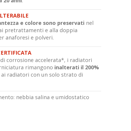
a 20 anni
.
ALTERABILE
lantezza e colore sono preservati
nel
i pretrattamenti e alla doppia
er anaforesi e polveri.
CERTIFICATA
di corrosione accelerata*, i radiatori
rniciatura rimangono
inalterati il 200%
ai radiatori con un solo strato di
imento: nebbia salina e umidostatico