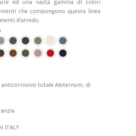
niture ed una vasta gamma di colori
lementi che compongono questa linea
menti d’arredo.
0
anticorrosivo totale Aleternum, di
ranzia
N ITALY