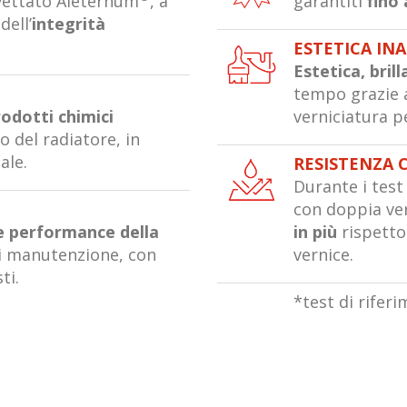
vettato Aleternum
, a
garantiti
fino 
dell’
integrità
ESTETICA IN
Estetica, bril
tempo grazie a
rodotti chimici
verniciatura p
zo del radiatore, in
ale.
RESISTENZA 
Durante i test 
O
con doppia ve
le performance della
in più
rispetto 
di manutenzione, con
vernice.
ti.
*test di rifer