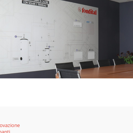
novazione
nanti