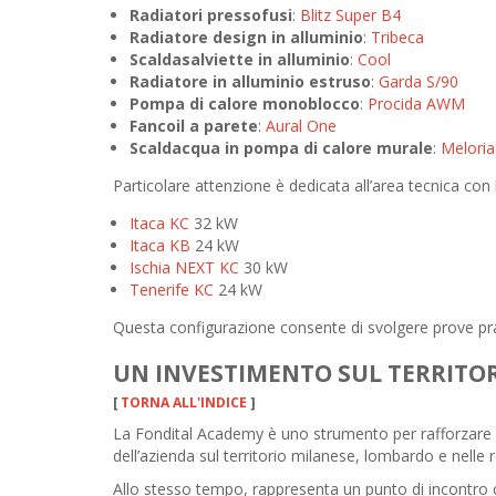
Radiatori pressofusi
:
Blitz Super B4
Radiatore design in alluminio
:
Tribeca
Scaldasalviette in alluminio
:
Cool
Radiatore in alluminio estruso
:
Garda S/90
Pompa di calore monoblocco
:
Procida AWM
Fancoil a parete
:
Aural One
Scaldacqua in pompa di calore murale
:
Meloria
Particolare attenzione è dedicata all’area tecnica con
Itaca KC
32 kW
Itaca KB
24 kW
Ischia NEXT KC
30 kW
Tenerife KC
24 kW
Questa configurazione consente di svolgere prove prati
UN INVESTIMENTO SUL TERRITOR
[
TORNA ALL'INDICE
]
La Fondital Academy è uno strumento per rafforzare l
dell’azienda sul territorio milanese, lombardo e nelle r
Allo stesso tempo, rappresenta un punto di incontro ch