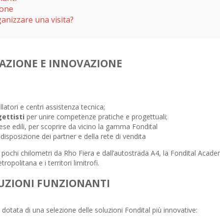
sone
ganizzare una visita?
AZIONE E INNOVAZIONE
llatori e centri assistenza tecnica;
gettisti
per unire competenze pratiche e progettuali;
rese edili, per scoprire da vicino la gamma Fondital
disposizione dei partner e della rete di vendita
 pochi chilometri da Rho Fiera e dall’autostrada A4, la Fondital Academy
opolitana e i territori limitrofi.
LUZIONI FUNZIONANTI
otata di una selezione delle soluzioni Fondital più innovative: