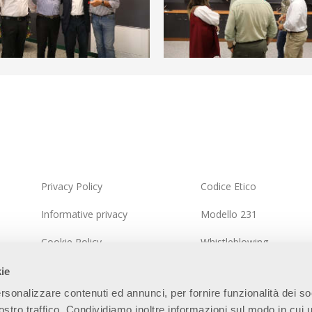
Privacy Policy
Codice Etico
Informative privacy
Modello 231
Cookie Policy
Whistleblowing
Politica del Sistema Integrato
Politica della sicurezza d
kie
informazioni
rsonalizzare contenuti ed annunci, per fornire funzionalità dei so
Mappa del Sito
stro traffico. Condividiamo inoltre informazioni sul modo in cui ut