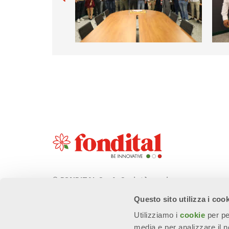
© FONDITAL S.p.A. Società a unico
socio
Questo sito utilizza i coo
Sede Legale e Amministrativa
Utilizziamo i
cookie
per pe
Via Cerreto, 40 - 25079 VOBARNO
media e per analizzare il no