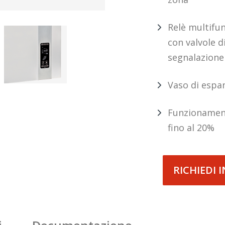
Relè multifu
con valvole d
segnalazione
Vaso di espan
Funzionament
fino al 20%
RICHIEDI 