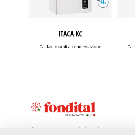
ITACA KC
Caldaie murali a condensazione
Cal
© FONDITAL S.p.A. Società a unico