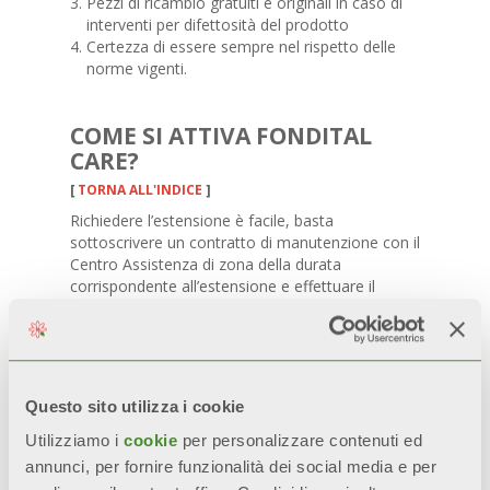
Pezzi di ricambio gratuiti e originali in caso di
interventi per difettosità del prodotto
Certezza di essere sempre nel rispetto delle
norme vigenti.
COME SI ATTIVA FONDITAL
CARE?
[
TORNA ALL'INDICE
]
Richiedere l’estensione è facile, basta
sottoscrivere un contratto di manutenzione con il
Centro Assistenza di zona della durata
corrispondente all’estensione e effettuare il
pagamento direttamente al Centro Assistenza in
base alla formula desiderata:
Fondital Care 5
99€*
Questo sito utilizza i cookie
Utilizziamo i
cookie
per personalizzare contenuti ed
Fondital Care 7
165*
annunci, per fornire funzionalità dei social media e per