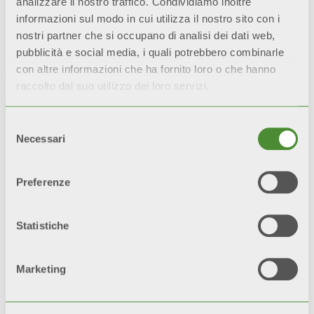
analizzare il nostro traffico. Condividiamo inoltre
*Tutti i prezzi sono compresi di IVA.
informazioni sul modo in cui utilizza il nostro sito con i
nostri partner che si occupano di analisi dei dati web,
pubblicità e social media, i quali potrebbero combinarle
con altre informazioni che ha fornito loro o che hanno
QUALI PRODOTTI POSSONO
raccolto dal suo utilizzo dei loro servizi.
BENEFICIARE DI FONDITAL
CARE?
Selezione
[
TORNA ALL'INDICE
]
Necessari
del
FONDITAL CARE può essere applicata a tutte le
consenso
caldaie murali a condensazione di potenza fino a
35 kW
.
Preferenze
Inoltre tutte le caldaie ITACA prodotte a partire
dal 01/01/2019 possono godere dell’estensione
di garanzia FONDITAL CARE 5 senza
Statistiche
corrispondere il contributo iniziale.
Qualora l’utente volesse richiedere un upgrade
Marketing
dall’estensione base a FONDITAL CARE 7 dovrà
effettuare un pagamento successivo di 85€ (IVA
inclusa).