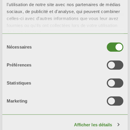
Description
l'utilisation de notre site avec nos partenaires de médias
sociaux, de publicité et d'analyse, qui peuvent combiner
celles-ci avec d'autres informations que vous leur avez
Données techniques
fournies ou qu'ils ont collectées lors de votre utilisation
de leurs services.
Documentation
Sélection
Nécessaires
du
consentement
Préférences
Tous les modèles
BLITZ SUPER B4
sont couverts par une garantie de
10
Statistiques
ans
à partir de la date d’installation,
contre tout vice de fabrication à
Marketing
condition que l’installation soit
effectuée dans les règles de l’art
conformément aux normes en
Afficher les détails