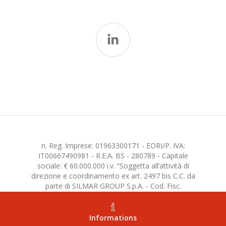
n. Reg. Imprese: 01963300171 - EORI/P. IVA:
IT00667490981 - R.E.A. BS - 280789 - Capitale
sociale: € 60.000.000 i.v. “Soggetta all’attività di
direzione e coordinamento ex art. 2497 bis C.C. da
parte di SILMAR GROUP S.p.A. - Cod. Fisc.
02075160172”
Informations