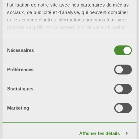
Description
l'utilisation de notre site avec nos partenaires de médias
sociaux, de publicité et d'analyse, qui peuvent combiner
celles-ci avec d'autres informations que vous leur avez
Données techniques
fournies ou qu'ils ont collectées lors de votre utilisation
de leurs services.
Documentation
Sélection
Nécessaires
du
consentement
Préférences
Tous les modèles
BLITZ SUPER B4
sont couverts par une garantie de
10
Statistiques
ans
à partir de la date d’installation,
contre tout vice de fabrication à
Marketing
condition que l’installation soit
effectuée dans les règles de l’art
conformément aux normes en
Afficher les détails