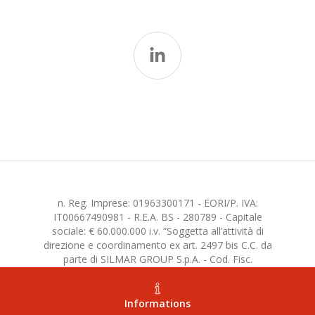
n. Reg. Imprese: 01963300171 - EORI/P. IVA:
IT00667490981 - R.E.A. BS - 280789 - Capitale
sociale: € 60.000.000 i.v. “Soggetta all’attività di
direzione e coordinamento ex art. 2497 bis C.C. da
parte di SILMAR GROUP S.p.A. - Cod. Fisc.
02075160172”
Informations