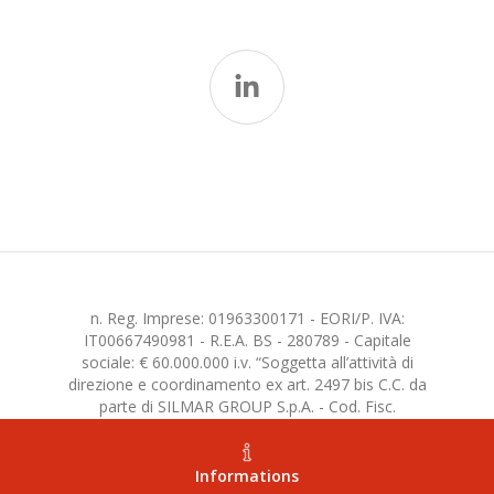
n. Reg. Imprese: 01963300171 - EORI/P. IVA:
IT00667490981 - R.E.A. BS - 280789 - Capitale
sociale: € 60.000.000 i.v. “Soggetta all’attività di
direzione e coordinamento ex art. 2497 bis C.C. da
parte di SILMAR GROUP S.p.A. - Cod. Fisc.
02075160172”
Informations