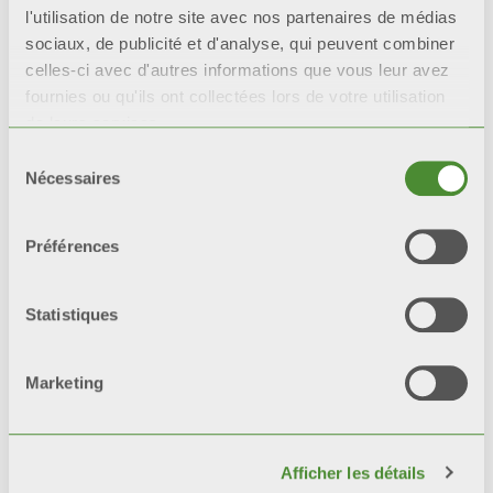
Description
l'utilisation de notre site avec nos partenaires de médias
sociaux, de publicité et d'analyse, qui peuvent combiner
celles-ci avec d'autres informations que vous leur avez
Données techniques
fournies ou qu'ils ont collectées lors de votre utilisation
de leurs services.
Documentation
Sélection
Nécessaires
du
consentement
Préférences
Tous les modèles
BLITZ SUPER B4
sont couverts par une garantie de
10
Statistiques
ans
à partir de la date d’installation,
contre tout vice de fabrication à
Marketing
condition que l’installation soit
effectuée dans les règles de l’art
conformément aux normes en
Afficher les détails