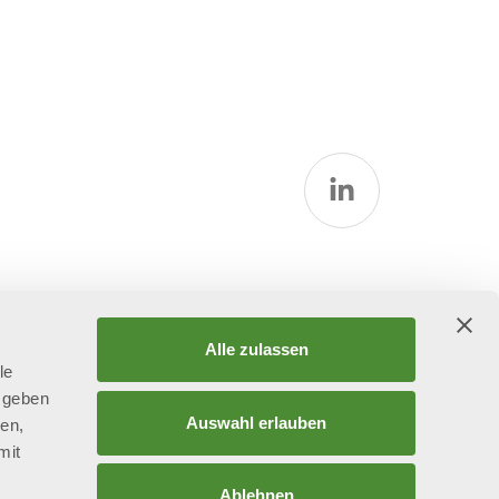
litik
Alle zulassen
le
 geben
Auswahl erlauben
ien,
mit
r
Ablehnen