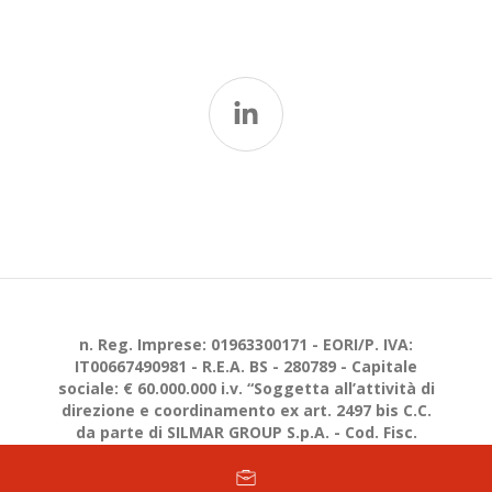
n. Reg. Imprese: 01963300171 - EORI/P. IVA:
IT00667490981 - R.E.A. BS - 280789 - Capitale
sociale: € 60.000.000 i.v. “Soggetta all’attività di
direzione e coordinamento ex art. 2497 bis C.C.
da parte di SILMAR GROUP S.p.A. - Cod. Fisc.
02075160172”