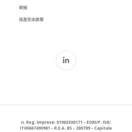
举报
信息安全政策
n. Reg. Imprese: 01963300171 - EORI/P. IVA:
IT00667490981 - R.E.A. BS - 280789 - Capitale