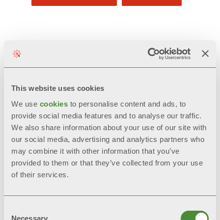
描述
技术数据
This website uses cookies
We use
cookies
to personalise content and ads, to
文档
provide social media features and to analyse our traffic.
We also share information about your use of our site with
our social media, advertising and analytics partners who
may combine it with other information that you’ve
GARDA S90全系列自被安装之日起针对
provided to them or that they’ve collected from your use
of their services.
制造缺陷保证10年保修。超长寿命保证
供暖设备运行完美。
Consent
Necessary