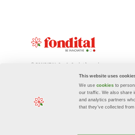
© FONDITAL S.p.A. Società a unico
socio
This website uses cookie
Sede Legale e Amministrativa
We use
cookies
to person
意大利布雷西亚省沃巴尔诺市Cerreto 路
our traffic. We also share 
40号 邮编: 25079
and analytics partners who
that they’ve collected from
n. Reg. Imprese: 01963300171 - EORI/P. IVA: IT006674909