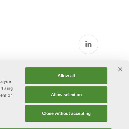
Allow all
nalyse
rtising
Allow selection
hem or
Close without accepting
ggetta all’attività di direzione e coordinamento ex art.