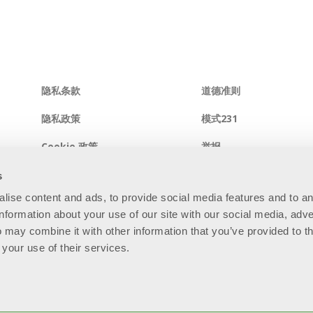
隐私条款
道德准则
隐私政策
模式231
Cookie 政策
举报
综合系统政策
信息安全政策
s
alise content and ads, to provide social media features and to a
网站地图
information about your use of our site with our social media, adve
 may combine it with other information that you’ve provided to t
 your use of their services.
81 - R.E.A. BS - 280789 - Capitale sociale: € 60.000.000 i.v. “So