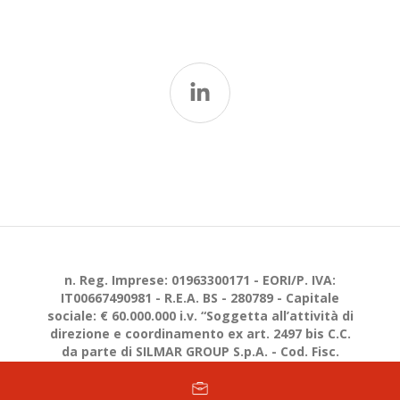
n. Reg. Imprese: 01963300171 - EORI/P. IVA:
IT00667490981 - R.E.A. BS - 280789 - Capitale
sociale: € 60.000.000 i.v. “Soggetta all’attività di
direzione e coordinamento ex art. 2497 bis C.C.
da parte di SILMAR GROUP S.p.A. - Cod. Fisc.
02075160172”