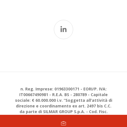
n. Reg. Imprese: 01963300171 - EORI/P. IVA:
IT00667490981 - R.E.A. BS - 280789 - Capitale
sociale: € 60.000.000 i.v. “Soggetta all’attività di
direzione e coordinamento ex art. 2497 bis C.C.
da parte di SILMAR GROUP S.p.A. - Cod. Fisc.
02075160172”