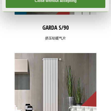
Close without accepting
GARDA S/90
挤压铝暖气片