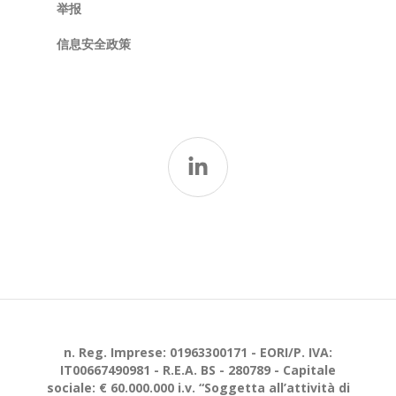
举报
信息安全政策
n. Reg. Imprese: 01963300171 - EORI/P. IVA:
IT00667490981 - R.E.A. BS - 280789 - Capitale
sociale: € 60.000.000 i.v. “Soggetta all’attività di