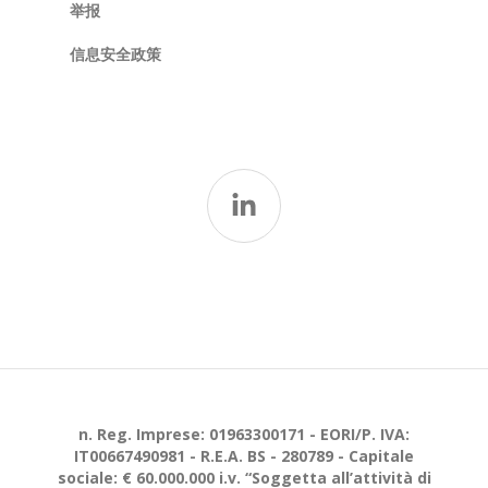
举报
信息安全政策
n. Reg. Imprese: 01963300171 - EORI/P. IVA:
IT00667490981 - R.E.A. BS - 280789 - Capitale
sociale: € 60.000.000 i.v. “Soggetta all’attività di