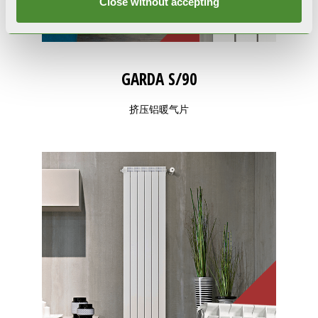
Close without accepting
GARDA S/90
挤压铝暖气片