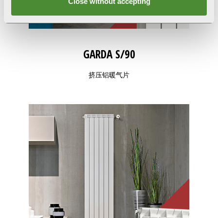
Close without accepting
GARDA S/90
挤压铝暖气片