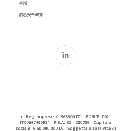
举报
信息安全政策
n. Reg. Imprese: 01963300171 - EORI/P. IVA:
IT00667490981 - R.E.A. BS - 280789 - Capitale
sociale: € 60.000.000 i.v. “Soggetta all’attività di