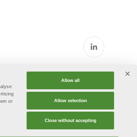
Allow all
nalyse
rtising
Allow selection
hem or
Close without accepting
ggetta all’attività di direzione e coordinamento ex art.