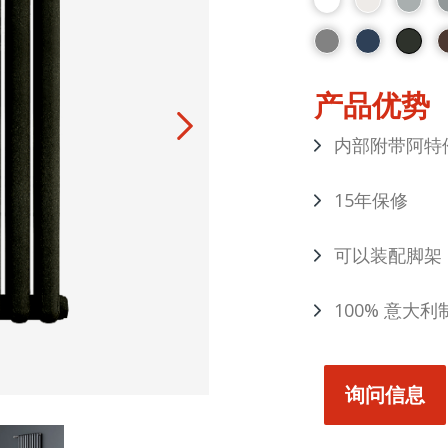
产品优势
内部附带阿特
15年保修
可以装配脚架，
100% 意大利
询问信息