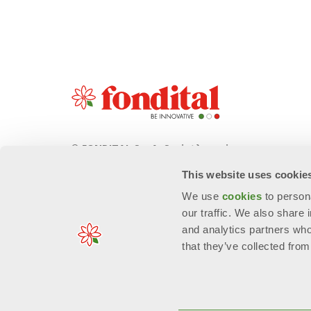
© FONDITAL S.p.A. Società a unico
socio
This website uses cookie
Sede Legale e Amministrativa
We use
cookies
to person
意大利布雷西亚省沃巴尔诺市Cerreto 路
our traffic. We also share 
40号 邮编: 25079
and analytics partners who
that they’ve collected from
n. Reg. Imprese: 01963300171 - EORI/P. IVA: IT006674909