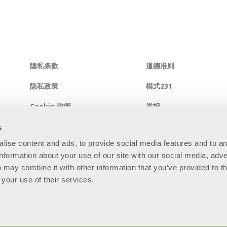
隐私条款
道德准则
隐私政策
模式231
Cookie 政策
举报
综合系统政策
信息安全政策
s
alise content and ads, to provide social media features and to a
网站地图
information about your use of our site with our social media, adve
 may combine it with other information that you’ve provided to t
 your use of their services.
81 - R.E.A. BS - 280789 - Capitale sociale: € 60.000.000 i.v. “So