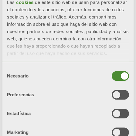
Las
cookies
de este sitio web se usan para personalizar
el contenido y los anuncios, ofrecer funciones de redes
sociales y analizar el tráfico. Además, compartimos
SOLICITUD DE INFORMACIÓN
información sobre el uso que haga del sitio web con
nuestros partners de redes sociales, publicidad y análisis
web, quienes pueden combinarla con otra información
BIM
que les haya proporcionado o que hayan recopilado a
partir del uso que haya hecho de sus servicios.
Selección
Descripción
Necesario
de
consentimiento
Documentación
Preferencias
Estadística
CARACTERÍSTICAS
Marketing