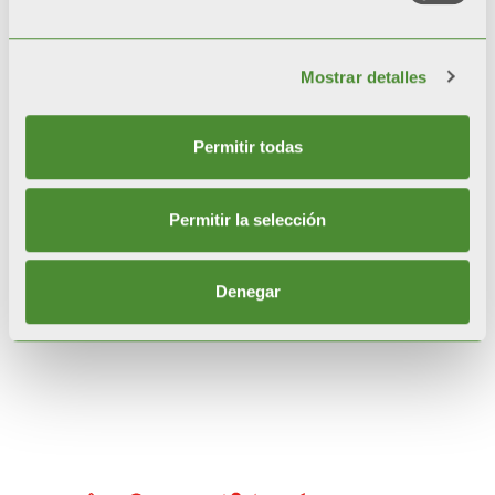
Termoregulación con sonda
externa (opcional)
Mostrar detalles
Intercambiador de
Permitir todas
termopolímeros y acero
inoxidable
Permitir la selección
Vaso de expansión sanitario de 5
litros
Denegar