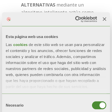
ALTERNATIVAS
​ mediante un
algoritmo inteligente actúa como
unidad principal de control para
gestionar fuentes alternativas
Esta página web usa cookies
SMART CONNECTION
​​ se puede
Las
cookies
de este sitio web se usan para personalizar
conectar con sistemas de
el contenido y los anuncios, ofrecer funciones de redes
automatización de edificios bms
sociales y analizar el tráfico. Además, compartimos
información sobre el uso que haga del sitio web con
(Modbus integrado) y IOT
nuestros partners de redes sociales, publicidad y análisis
web, quienes pueden combinarla con otra información
que les haya proporcionado o que hayan recopilado a
SOLICITUD DE INFORMACIÓN
partir del uso que haya hecho de sus servicios.
Selección
Necesario
de