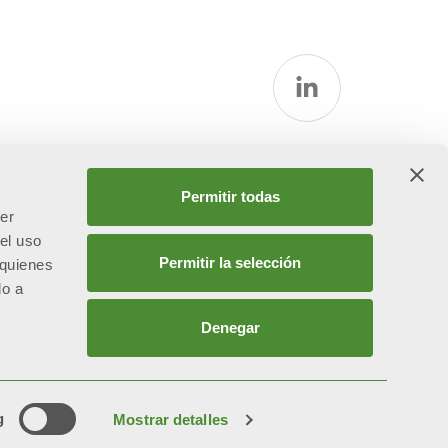
la
Permitir todas
cer
el uso
Permitir la selección
 quienes
do a
Denegar
attività di direzione e coordinamento ex art. 2497 bis C.C. da
 Ventas
g
Mostrar detalles