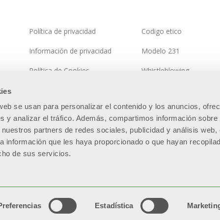
Política de privacidad
Codigo etico
Información de privacidad
Modelo 231
Política de Cookies
Whistleblowing
Política del sistema integrado
Política de seguridad de 
ies
información
 web se usan para personalizar el contenido y los anuncios, ofre
Mapa del sitio
s y analizar el tráfico. Además, compartimos información sobre 
 nuestros partners de redes sociales, publicidad y análisis web,
a información que les haya proporcionado o que hayan recopila
cho de sus servicios.
.E.A. BS - 280789 - Capitale sociale: € 60.000.000 i.v. “Soggetta all’
parte di SILMAR GROUP S.p.A. - Cod. Fisc. 02075160172”
tencia Técnica
Red
Preferencias
Estadística
Marketin