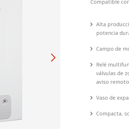
Compatible con
Alta producci
potencia dur
Campo de mo
Relé multifu
válvulas de 
aviso remoto
Vaso de expan
Compacta, s