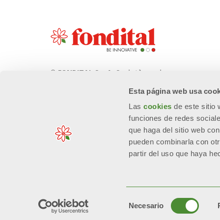
© FONDITAL S.p.A. Società a unico
socio
Esta página web usa cook
Sede Legale e Amministrativa
Las
cookies
de este sitio
Via Cerreto, 40 - 25079 VOBARNO
funciones de redes sociale
(Brescia) Italia
que haga del sitio web con
pueden combinarla con otr
partir del uso que haya he
n. Reg. Imprese: 01963300171 - EORI/P. IVA: IT00667490981 - R
Selección
Asis
Necesario
de