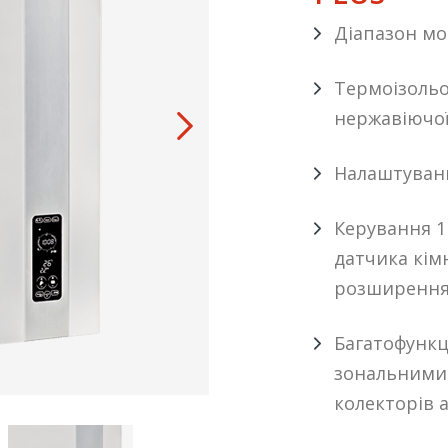
Діапазон мод
Термоізольо
нержавіючої 
Налаштуван
Керування 1
датчика кім
розширення 
Багатофункц
зональними
колекторів а