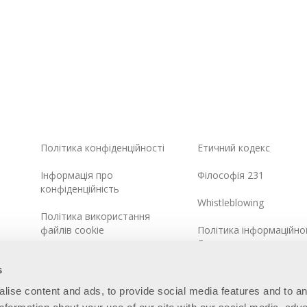
Політика конфіденційності
Етичний кодекс
Інформація про
Філософія 231
конфіденційність
Whistleblowing
Політика використання
файлів cookie
Політика інформаційно
безпеки
Інтегрована системна
s
політика
alise content and ads, to provide social media features and to a
Карта сайту