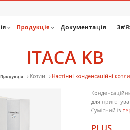
ія
Продукція
Документація
Зв’Я
ITACA KB
Котли
Настінні конденсаційні котли
Продукція
Конденсаційн
для приготува
Сумісний із
те
PLUS