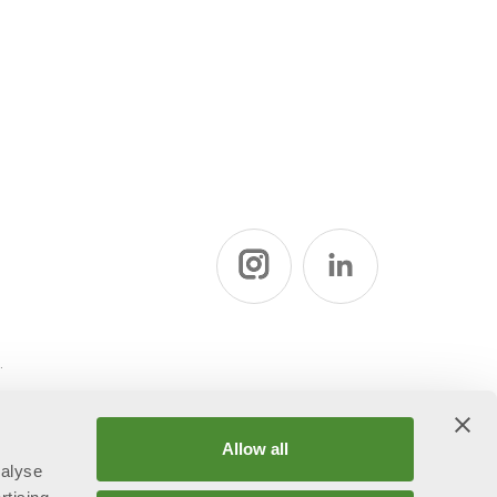
ї
Allow all
nalyse