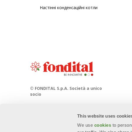
Настінні конденсаційні котли
© FONDITAL S.p.A. Società a unico
socio
Sede Legale e Amministrativa
Via Cerreto, 40 - 25079 VOBARNO
This website uses cookie
(Brescia) Italia
We use
cookies
to person