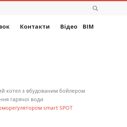
зок
Контакти
Відео
BIM
ий котел з вбудованим бойлером
ння гарячої води
рморегулятором smart SPOT