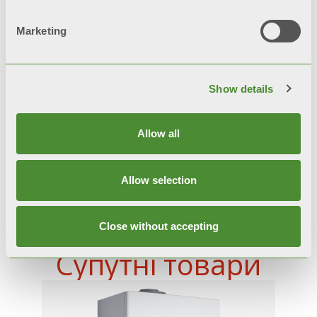
Програмування параметрів для
Marketing
адаптації котла до системи
опалення та фіксація блокувань
Show details
Автоматичний байпас
Allow all
Allow selection
Close without accepting
Супутні товари