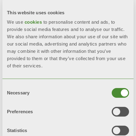
Керування 2 типами систем
This website uses cookies
сонячних колекторів (з
додатковим комплектом)
We use
cookies
to personalise content and ads, to
provide social media features and to analyse our traffic.
We also share information about your use of our site with
Погодозалежний режим роботи
our social media, advertising and analytics partners who
по датчику зовнішньої
may combine it with other information that you’ve
температури (опція)
provided to them or that they’ve collected from your use
of their services.
Теплообмінник з нержавіючої
сталі та термополімерів
Consent
Necessary
Selection
Підготований для підключення
пульту дистанційного
Preferences
керування (опція, що
постачається виробником)
Statistics