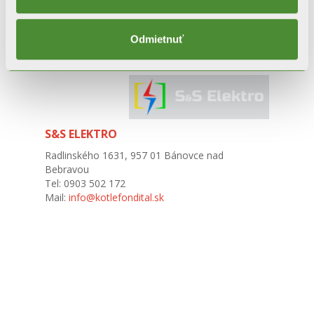
Kontaktujte nášho dovozcu -
pomôžu Vám nájsť najbližšie servisné
Odmietnuť
stredisko Fondital
S&S ELEKTRO
Radlinského 1631, 957 01 Bánovce nad
Bebravou
Tel: 0903 502 172
Mail:
info@kotlefondital.sk