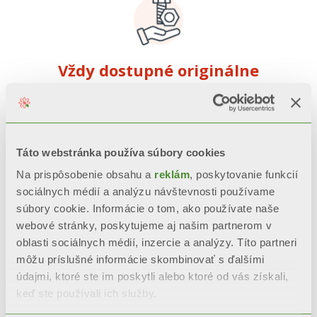
Vždy dostupné originálne
náhradné diely
Používame iba
originálne diely
Fondital
, ktoré máme vždy skladom
pre rýchlu a kvalitnú opravu.
Táto webstránka používa súbory cookies
Na prispôsobenie obsahu a
reklám
, poskytovanie funkcií
sociálnych médií a analýzu návštevnosti používame
súbory cookie. Informácie o tom, ako používate naše
webové stránky, poskytujeme aj našim partnerom v
oblasti sociálnych médií, inzercie a analýzy. Títo partneri
Podpora pre všetky
môžu príslušné informácie skombinovať s ďalšími
dostupné produkty
údajmi, ktoré ste im poskytli alebo ktoré od vás získali,
Servisujeme
kotly
,
tepelné čerpadlá
keď ste používali ich služby.
a
radiátory
, s technickými