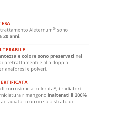
TESA
®
n trattamento Aleternum
sono
a 20 anni
.
ALTERABILE
lantezza e colore sono preservati
nel
i pretrattamenti e alla doppia
er anaforesi e polveri.
CERTIFICATA
di corrosione accelerata*, i radiatori
rniciatura rimangono
inalterati il 200%
ai radiatori con un solo strato di