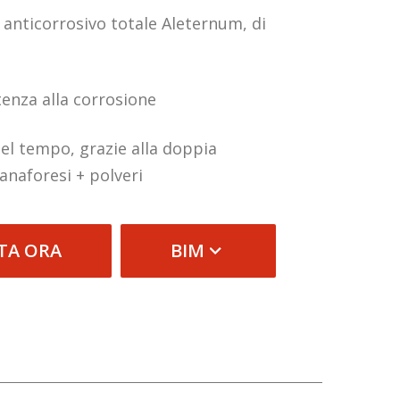
anticorrosivo totale Aleternum, di
tenza alla corrosione
nel tempo, grazie alla doppia
 anaforesi + polveri
TA ORA
BIM