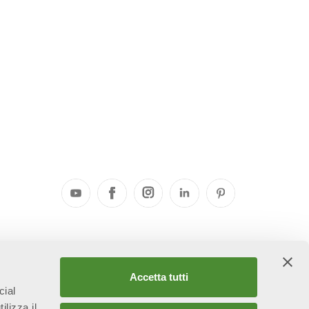
elle
Accetta tutti
cial
ilizza il