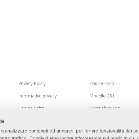
Privacy Policy
Codice Etico
Informative privacy
Modello 231
Cookie Policy
Whistleblowing
Politica del Sistema Integrato
Politica della sicurezza d
kie
informazioni
rsonalizzare contenuti ed annunci, per fornire funzionalità dei so
Mappa del Sito
stro traffico. Condividiamo inoltre informazioni sul modo in cui ut