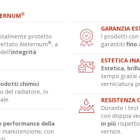
®
TERNUM
GARANZIA ES
 totalmente protetto
I prodotti co
®
vettato Aleternum
, a
garantiti
fino 
dell’
integrità
ESTETICA IN
Estetica, bril
tempo grazie a
rodotti chimici
verniciatura p
zo del radiatore, in
ale.
RESISTENZA 
Durante i test 
O
con doppia ve
le performance della
in più
rispetto 
di manutenzione, con
vernice.
ti.