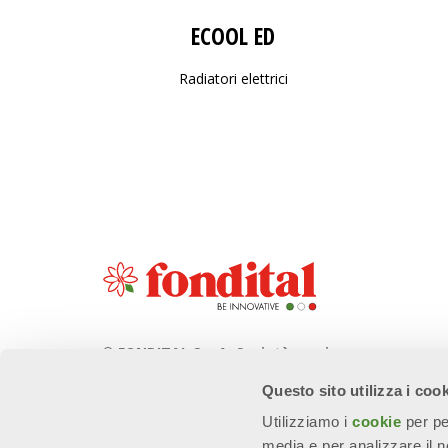
ECOOL ED
Radiatori elettrici
© FONDITAL S.p.A. Società a unico
socio
Questo sito utilizza i coo
Sede Legale e Amministrativa
Utilizziamo i
cookie
per pe
Via Cerreto, 40 - 25079 VOBARNO
media e per analizzare il no