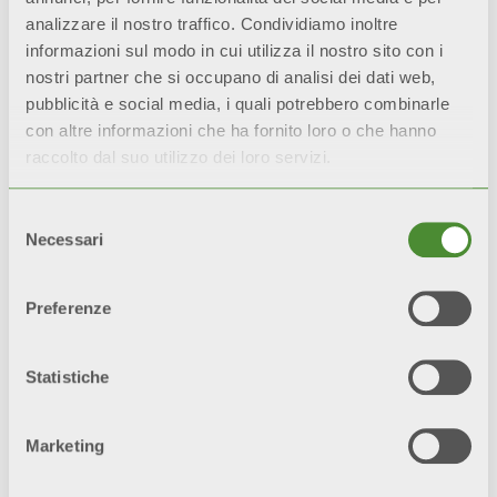
RAPPORTO QUALITÀ
analizzare il nostro traffico. Condividiamo inoltre
PREZZO
informazioni sul modo in cui utilizza il nostro sito con i
Un impianto pulito
nostri partner che si occupano di analisi dei dati web,
migliora le performance
pubblicità e social media, i quali potrebbero combinarle
della caldaia
e riduce la
con altre informazioni che ha fornito loro o che hanno
necessità di
raccolto dal suo utilizzo dei loro servizi.
manutenzione, con
conseguente risparmio
Selezione
nei costi.
Necessari
del
consenso
Preferenze
GARANZIA ESTESA
I prodotti con
Statistiche
®
trattamento Aleternum
sono garantiti
fino a 20
Marketing
anni
.