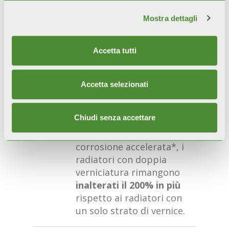
ESTETICA INALTERABILE
Estetica, brillantezza e
Mostra dettagli
colore sono preservati
nel tempo grazie ai
Accetta tutti
pretrattamenti e alla
doppia verniciatura per
anaforesi e polveri.
Accetta selezionati
RESISTENZA
Chiudi senza accettare
CERTIFICATA
Durante i test di
corrosione accelerata*, i
radiatori con doppia
verniciatura rimangono
inalterati il 200% in più
rispetto ai radiatori con
un solo strato di vernice.