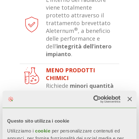
viene totalmente
protetto attraverso il
trattamento brevettato
®
Aleternum
, a beneficio
delle performance e
dell’
integrità dell’intero
impianto
.
MENO PRODOTTI
CHIMICI
Richiede
minori quantità
di prodotti chimici
aggressivi nel corso
dell’utilizzo del radiatore,
in ottica di sostenibilità
Questo sito utilizza i cookie
ambientale.
Utilizziamo i
cookie
per personalizzare contenuti ed
annunci, per fornire funzionalità dei social media e per