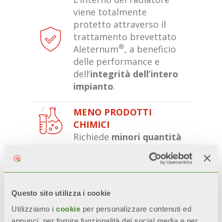
viene totalmente
protetto attraverso il
trattamento brevettato
®
Aleternum
, a beneficio
delle performance e
dell’
integrità dell’intero
impianto
.
MENO PRODOTTI
CHIMICI
Richiede
minori quantità
di prodotti chimici
aggressivi nel corso
dell’utilizzo del radiatore,
in ottica di sostenibilità
Questo sito utilizza i cookie
ambientale.
Utilizziamo i
cookie
per personalizzare contenuti ed
annunci, per fornire funzionalità dei social media e per