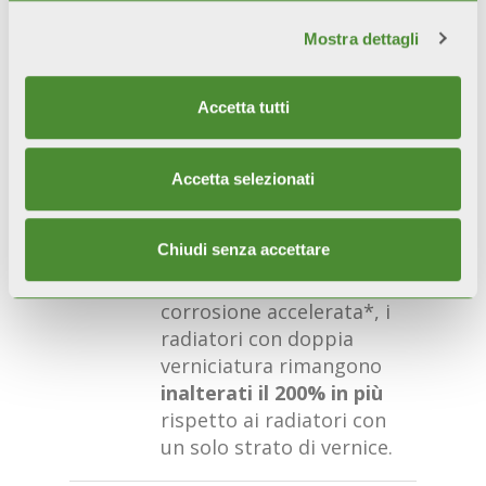
ESTETICA INALTERABILE
Estetica, brillantezza e
Mostra dettagli
colore sono preservati
nel tempo grazie ai
Accetta tutti
pretrattamenti e alla
doppia verniciatura per
anaforesi e polveri.
Accetta selezionati
RESISTENZA
Chiudi senza accettare
CERTIFICATA
Durante i test di
corrosione accelerata*, i
radiatori con doppia
verniciatura rimangono
inalterati il 200% in più
rispetto ai radiatori con
un solo strato di vernice.