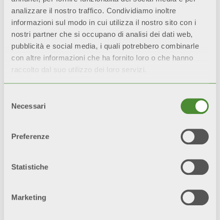
RAPPORTO QUALITÀ
analizzare il nostro traffico. Condividiamo inoltre
PREZZO
informazioni sul modo in cui utilizza il nostro sito con i
Un impianto pulito
nostri partner che si occupano di analisi dei dati web,
migliora le performance
pubblicità e social media, i quali potrebbero combinarle
della caldaia
e riduce la
con altre informazioni che ha fornito loro o che hanno
necessità di
raccolto dal suo utilizzo dei loro servizi.
manutenzione, con
conseguente risparmio
Selezione
nei costi.
Necessari
del
consenso
Preferenze
GARANZIA ESTESA
I prodotti con
Statistiche
®
trattamento Aleternum
sono garantiti
fino a 20
Marketing
anni
.