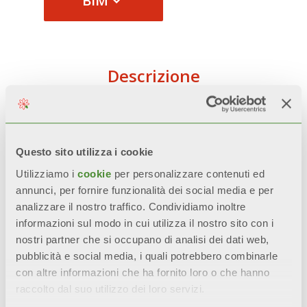
BIM
Descrizione
Dati Tecnici
Questo sito utilizza i cookie
Documentazione
Utilizziamo i
cookie
per personalizzare contenuti ed
annunci, per fornire funzionalità dei social media e per
analizzare il nostro traffico. Condividiamo inoltre
informazioni sul modo in cui utilizza il nostro sito con i
Tutti i modelli
BLITZ SUPER B4
sono
nostri partner che si occupano di analisi dei dati web,
garantiti
10 anni
dalla data di
pubblicità e social media, i quali potrebbero combinarle
con altre informazioni che ha fornito loro o che hanno
installazione da difetti di
raccolto dal suo utilizzo dei loro servizi.
fabbricazione, a condizione che