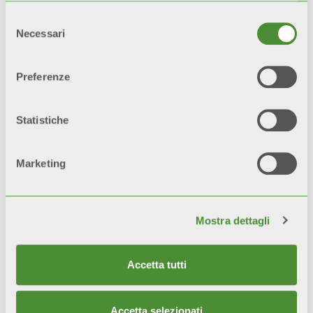
l’impianto sia eseguito a regola
Selezione
d’arte, secondo le vigenti norme e
Necessari
del
nel rispetto delle prescrizioni
consenso
riguardanti l’installazione, l’uso e la
Preferenze
corretta manutenzione.
Statistiche
Marketing
Mostra dettagli
Video
Accetta tutti
Accetta selezionati