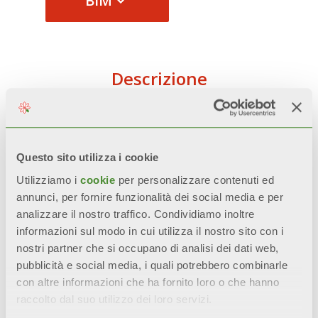
BIM
Descrizione
Dati Tecnici
Questo sito utilizza i cookie
Documentazione
Utilizziamo i
cookie
per personalizzare contenuti ed
annunci, per fornire funzionalità dei social media e per
analizzare il nostro traffico. Condividiamo inoltre
informazioni sul modo in cui utilizza il nostro sito con i
Tutti i modelli
BLITZ SUPER B4
sono
nostri partner che si occupano di analisi dei dati web,
garantiti
10 anni
dalla data di
pubblicità e social media, i quali potrebbero combinarle
con altre informazioni che ha fornito loro o che hanno
installazione da difetti di
raccolto dal suo utilizzo dei loro servizi.
fabbricazione, a condizione che