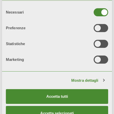
l’impianto sia eseguito a regola
Selezione
d’arte, secondo le vigenti norme e
Necessari
del
nel rispetto delle prescrizioni
consenso
riguardanti l’installazione, l’uso e la
Preferenze
corretta manutenzione.
Statistiche
Marketing
Mostra dettagli
Video
Accetta tutti
Accetta selezionati