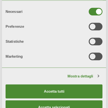
l’impianto sia eseguito a regola
Selezione
d’arte, secondo le vigenti norme e
Necessari
del
nel rispetto delle prescrizioni
consenso
riguardanti l’installazione, l’uso e la
Preferenze
corretta manutenzione.
Statistiche
Marketing
Mostra dettagli
Video
Accetta tutti
Accetta selezionati