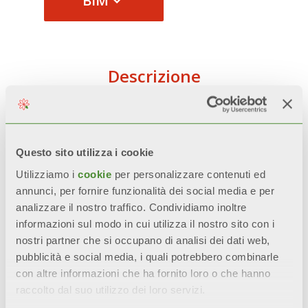
BIM
Descrizione
Dati Tecnici
Questo sito utilizza i cookie
Documentazione
Utilizziamo i
cookie
per personalizzare contenuti ed
annunci, per fornire funzionalità dei social media e per
analizzare il nostro traffico. Condividiamo inoltre
informazioni sul modo in cui utilizza il nostro sito con i
Tutti i modelli
BLITZ SUPER B4
sono
nostri partner che si occupano di analisi dei dati web,
garantiti
10 anni
dalla data di
pubblicità e social media, i quali potrebbero combinarle
con altre informazioni che ha fornito loro o che hanno
installazione da difetti di
raccolto dal suo utilizzo dei loro servizi.
fabbricazione, a condizione che