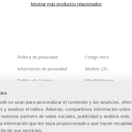
Mostrar más productos relacionados
Política de privacidad
Codigo etico
Información de privacidad
Modelo 231
Política de Cookies
Whistleblowing
Política del sistema integrado
Política de seguridad de 
ies
información
 web se usan para personalizar el contenido y los anuncios, ofre
Mapa del sitio
s y analizar el tráfico. Además, compartimos información sobre 
 nuestros partners de redes sociales, publicidad y análisis web,
a información que les haya proporcionado o que hayan recopila
cho de sus servicios.