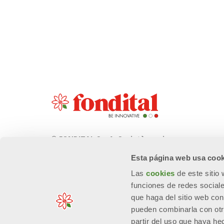
© FONDITAL S.p.A. Società a unico
socio
Esta página web usa cook
Sede Legale e Amministrativa
Las
cookies
de este sitio
Via Cerreto, 40 - 25079 VOBARNO
funciones de redes sociale
(Brescia) Italia
que haga del sitio web con
pueden combinarla con otr
partir del uso que haya he