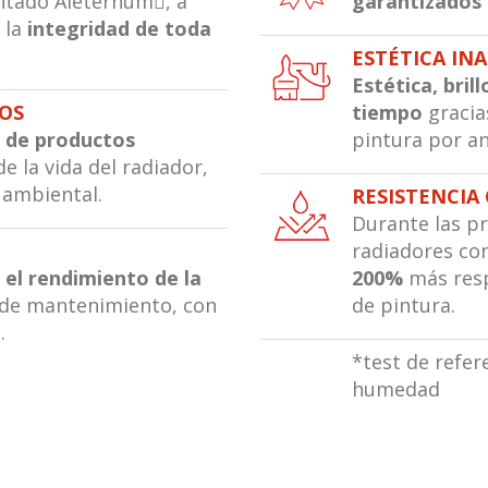
entado Aleternum, a
garantizados 
 la
integridad de toda
ESTÉTICA IN
Estética, bril
COS
tiempo
gracia
 de productos
pintura por an
e la vida del radiador,
 ambiental.
RESISTENCIA
Durante las pr
radiadores co
 el rendimiento de la
200%
más resp
 de mantenimiento, con
de pintura.
.
*test de refer
humedad