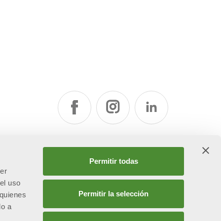
la
Permitir todas
cer
el uso
Permitir la selección
 quienes
do a