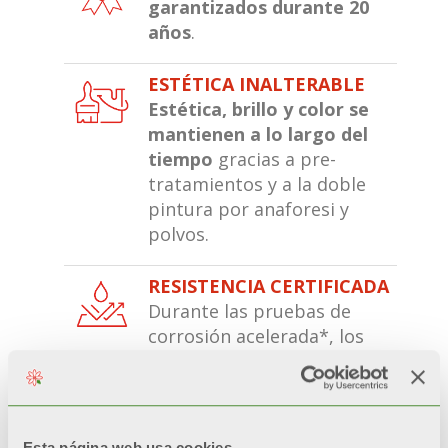
garantizados durante 20
años
.
ESTÉTICA INALTERABLE
Estética, brillo y color se
mantienen a lo largo del
tiempo
gracias a pre-
tratamientos y a la doble
pintura por anaforesi y
polvos.
RESISTENCIA CERTIFICADA
Durante las pruebas de
corrosión acelerada*, los
radiadores con doble
pintura
quedan
inalterados un
200%
más respecto a
Esta página web usa cookies