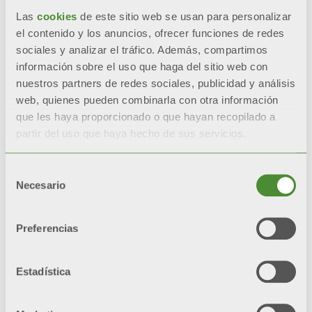
Las
cookies
de este sitio web se usan para personalizar
el contenido y los anuncios, ofrecer funciones de redes
sociales y analizar el tráfico. Además, compartimos
información sobre el uso que haga del sitio web con
nuestros partners de redes sociales, publicidad y análisis
© FONDITAL S.p.A. Società a unico socio
web, quienes pueden combinarla con otra información
Sede Legale e Amministrativa
que les haya proporcionado o que hayan recopilado a
Via Cerreto, 40 - 25079 VOBARNO (Brescia) Italia
partir del uso que haya hecho de sus servicios.
Política de privacidad
Selección
Información de privacidad
Necesario
de
consentimiento
Política de Cookies
Preferencias
Política del sistema integrado
Mapa del sitio
Estadística