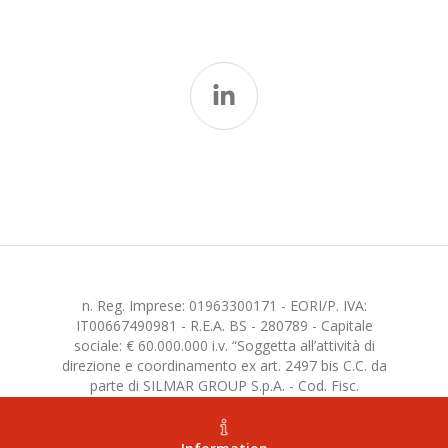
n. Reg. Imprese: 01963300171 - EORI/P. IVA:
IT00667490981 - R.E.A. BS - 280789 - Capitale
sociale: € 60.000.000 i.v. “Soggetta all’attività di
direzione e coordinamento ex art. 2497 bis C.C. da
parte di SILMAR GROUP S.p.A. - Cod. Fisc.
02075160172”