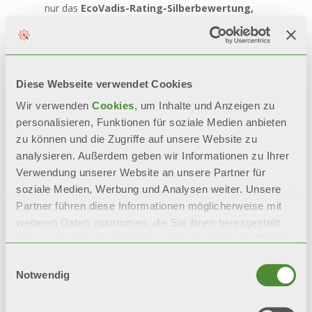
nur das
EcoVadis-Rating-Silberbewertung,
sondern auch seine Gesamtbewertung
.
Dieses Ergebnis zeigt Beständigkeit, Kontinuität
und ein konkretes Engagement für
ESG-
Praktiken
.
Diese Webseite verwendet Cookies
Wir verwenden
Cookies
, um Inhalte und Anzeigen zu
personalisieren, Funktionen für soziale Medien anbieten
zu können und die Zugriffe auf unsere Website zu
analysieren. Außerdem geben wir Informationen zu Ihrer
Verwendung unserer Website an unsere Partner für
soziale Medien, Werbung und Analysen weiter. Unsere
Partner führen diese Informationen möglicherweise mit
weiteren Daten zusammen, die Sie ihnen bereitgestellt
haben oder die sie im Rahmen Ihrer Nutzung der Dienste
gesammelt haben.
Einwilligungsauswahl
Notwendig