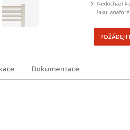
Nedochází ke
laku: anaforé
POŽÁDEJT
ikace
Dokumentace