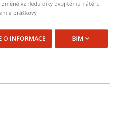
 změně vzhledu díky dvojitému nátěru
zní a práškový
E O INFORMACE
BIM