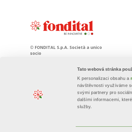
© FONDITAL S.p.A. Società a unico
socio
Sede Legale e Amministrativa
Tato webová stránka použ
Via Cerreto, 40 - 25079 VOBARNO
(Brescia) Italia
K personalizaci obsahu a
návštěvnosti využíváme so
svými partnery pro sociáln
dalšími informacemi, které 
služby.
n. Reg. Imprese: 01963300171 - EORI/P. IVA: IT00667490981 - R