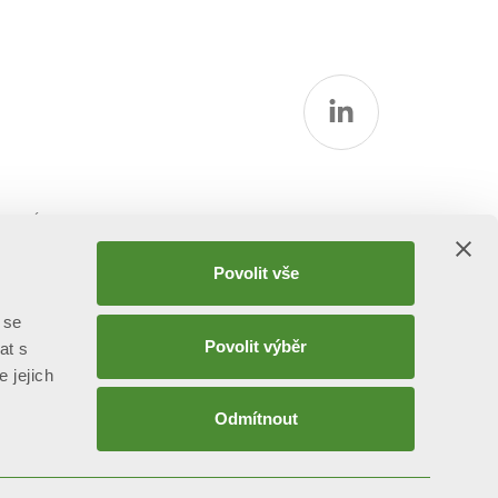
rmací
Povolit vše
 se
Povolit výběr
at s
e jejich
Odmítnout
attività di direzione e coordinamento ex art. 2497 bis C.C. da