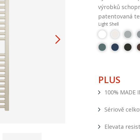
výrobků schopn
patentovaná tec
Light Shell
PLUS
100% MADE I
Sériově celk
Elevata resis