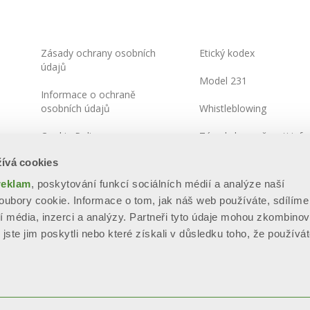
Zásady ochrany osobních
Etický kodex
údajů
Model 231
Informace o ochraně
osobních údajů
Whistleblowing
Cookie Policy
Zásady bezpečnosti info
ívá cookies
Integrated Systems Policy
reklam
, poskytování funkcí sociálních médií a analýze naší
Mapa stránek
ubory cookie. Informace o tom, jak náš web používáte, sdílíme
í média, inzerci a analýzy. Partneři tyto údaje mohou zkombinov
jste jim poskytli nebo které získali v důsledku toho, že používát
.E.A. BS - 280789 - Capitale sociale: € 60.000.000 i.v. “Soggetta all’
parte di SILMAR GROUP S.p.A. - Cod. Fisc. 02075160172”