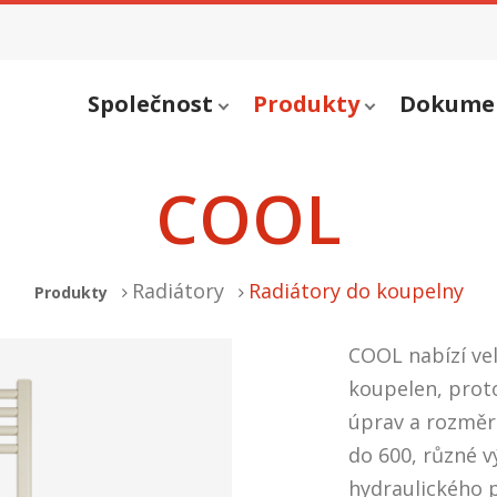
Společnost
Produkty
Dokume
COOL
Radiátory
Radiátory do koupelny
Produkty
COOL nabízí vel
koupelen, prot
úprav a rozměrů
do 600, různé v
hydraulického p