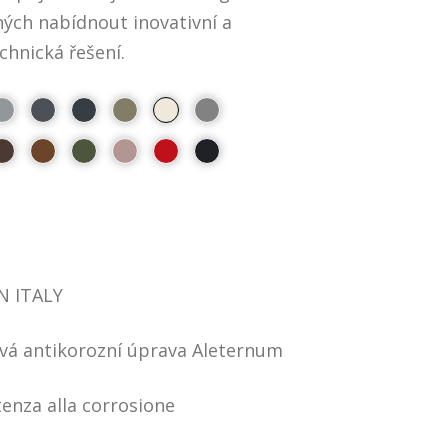
ých nabídnout inovativní a
hnická řešení.
N ITALY
ová antikorozní úprava Aleternum
tenza alla corrosione