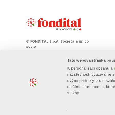
© FONDITAL S.p.A. Società a unico
socio
Sede Legale e Amministrativa
Tato webová stránka použ
Via Cerreto, 40 - 25079 VOBARNO
(Brescia) Italia
K personalizaci obsahu a
návštěvnosti využíváme so
svými partnery pro sociáln
dalšími informacemi, které 
služby.
n. Reg. Imprese: 01963300171 - EORI/P. IVA: IT00667490981 - R