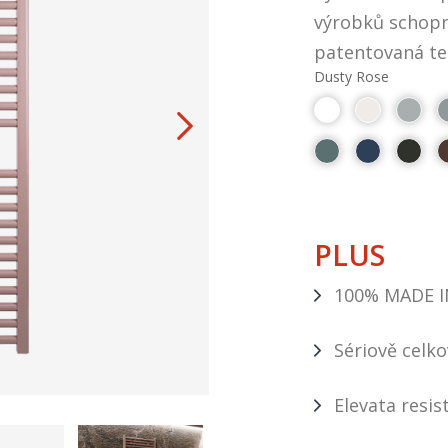
výrobků schopn
patentovaná tec
Dusty Rose
PLUS
100% MADE I
Sériově celk
Elevata resis