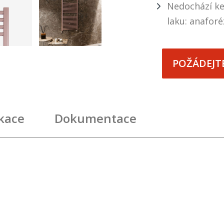
Nedochází ke
laku: anaforé
POŽÁDEJT
ikace
Dokumentace