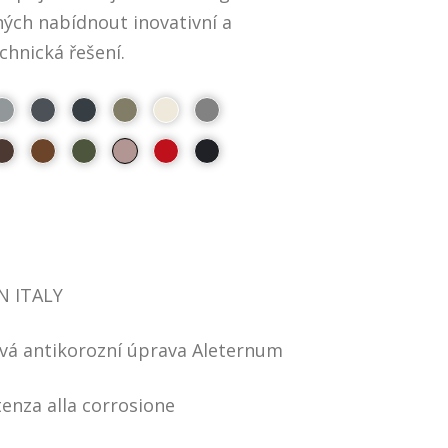
ých nabídnout inovativní a
hnická řešení.
N ITALY
ová antikorozní úprava Aleternum
tenza alla corrosione