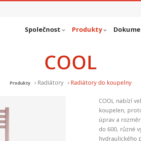
Společnost
Produkty
Dokume
COOL
Radiátory
Radiátory do koupelny
Produkty
COOL nabízí vel
koupelen, prot
úprav a rozměrů
do 600, různé v
hydraulického p