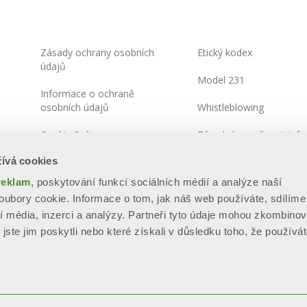
Zásady ochrany osobních
Etický kodex
údajů
Model 231
Informace o ochraně
osobních údajů
Whistleblowing
Cookie Policy
Zásady bezpečnosti info
ívá cookies
Integrated Systems Policy
reklam
, poskytování funkcí sociálních médií a analýze naší
Mapa stránek
ubory cookie. Informace o tom, jak náš web používáte, sdílíme
í média, inzerci a analýzy. Partneři tyto údaje mohou zkombinov
jste jim poskytli nebo které získali v důsledku toho, že používát
.E.A. BS - 280789 - Capitale sociale: € 60.000.000 i.v. “Soggetta all’
parte di SILMAR GROUP S.p.A. - Cod. Fisc. 02075160172”