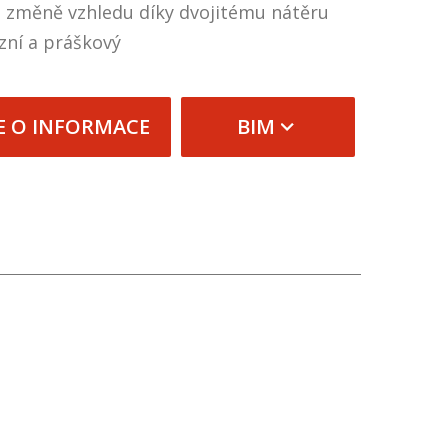
 změně vzhledu díky dvojitému nátěru
zní a práškový
E O INFORMACE
BIM