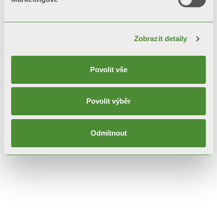
Popis
Zobrazit detaily
Technické specifikace
Povolit vše
Dokumentace
Povolit výběr
Odmítnout