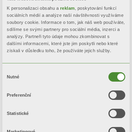
Sériově celková antikorozní
K personalizaci obsahu a
reklam
, poskytování funkcí
úprava Aleternum
sociálních médií a analýze naší návštěvnosti využíváme
soubory cookie. Informace o tom, jak náš web používáte,
Elevata resistenza alla corrosione
sdílíme se svými partnery pro sociální média, inzerci a
analýzy. Partneři tyto údaje mohou zkombinovat s
Nedochází ke změně vzhledu díky
dalšími informacemi, které jste jim poskytli nebo které
získali v důsledku toho, že používáte jejich služby.
dvojitému nátěru laku: anaforézní
a práškový
Výběr
Nutné
souhlasu
POŽÁDEJTE O INFORMACE
Preferenční
BIM
Statistické
Marketingové