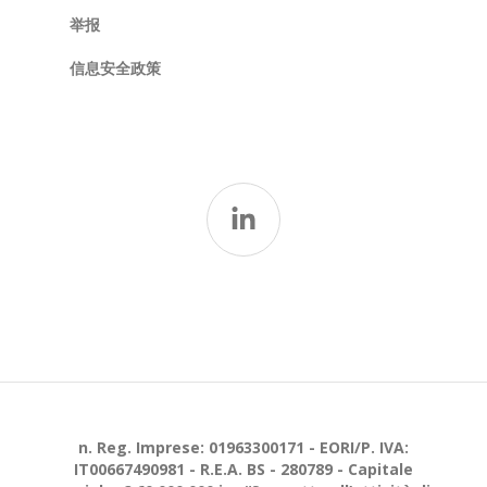
举报
信息安全政策
n. Reg. Imprese: 01963300171 - EORI/P. IVA:
IT00667490981 - R.E.A. BS - 280789 - Capitale