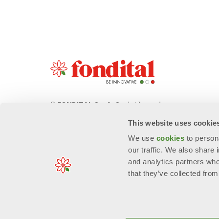
© FONDITAL S.p.A. Società a unico
socio
This website uses cookie
Sede Legale e Amministrativa
We use
cookies
to person
意大利布雷西亚省沃巴尔诺市Cerreto 路
our traffic. We also share 
40号 邮编: 25079
and analytics partners who
that they’ve collected from
n. Reg. Imprese: 01963300171 - EORI/P. IVA: IT006674909