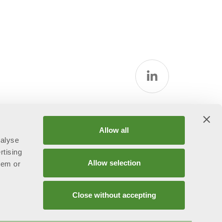
Allow all
nalyse
rtising
Allow selection
hem or
Close without accepting
ggetta all’attività di direzione e coordinamento ex art.