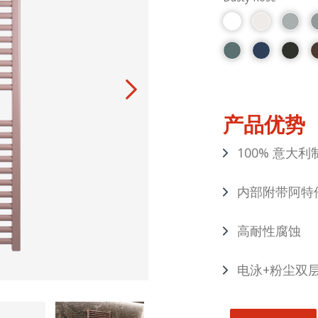
产品优势
100% 意大利
内部附带阿特
高耐性腐蚀
电泳+粉尘双