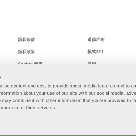
隐私条款
道德准则
隐私政策
模式231
Cookie 政策
举报
综合系统政策
信息安全政策
s
alise content and ads, to provide social media features and to a
网站地图
information about your use of our site with our social media, adve
 may combine it with other information that you’ve provided to t
 your use of their services.
81 - R.E.A. BS - 280789 - Capitale sociale: € 60.000.000 i.v. “So