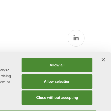
Allow all
nalyse
rtising
Allow selection
hem or
Close without accepting
ggetta all’attività di direzione e coordinamento ex art.