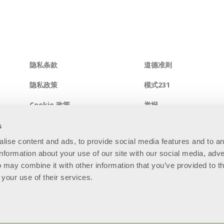
隐私条款
道德准则
隐私政策
模式231
Cookie 政策
举报
综合系统政策
信息安全政策
s
alise content and ads, to provide social media features and to a
网站地图
information about your use of our site with our social media, adve
 may combine it with other information that you’ve provided to t
 your use of their services.
81 - R.E.A. BS - 280789 - Capitale sociale: € 60.000.000 i.v. “So