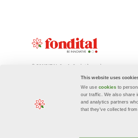
© FONDITAL S.p.A. Società a unico
socio
This website uses cookie
Sede Legale e Amministrativa
We use
cookies
to person
意大利布雷西亚省沃巴尔诺市Cerreto 路
our traffic. We also share 
40号 邮编: 25079
and analytics partners who
that they’ve collected from
n. Reg. Imprese: 01963300171 - EORI/P. IVA: IT006674909