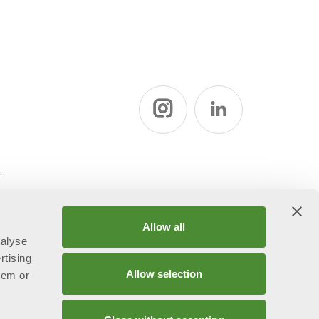
ї
Allow all
nalyse
rtising
Allow selection
hem or