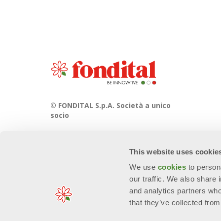
© FONDITAL S.p.A. Società a unico
socio
Sede Legale e Amministrativa
Via Cerreto, 40 - 25079 VOBARNO
This website uses cookie
(Brescia) Italia
We use
cookies
to person
our traffic. We also share 
and analytics partners who
that they’ve collected from