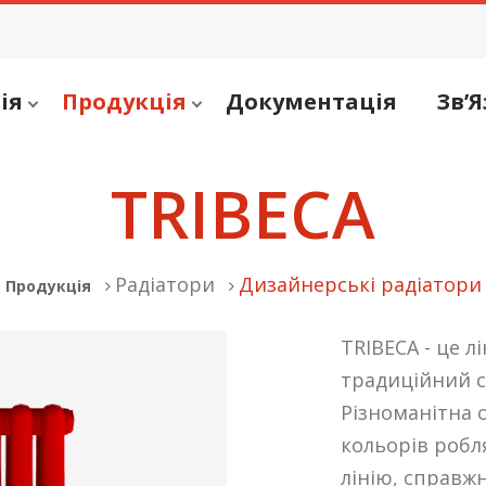
ія
Продукція
Документація
Зв’Я
TRIBECA
Радіатори
Дизайнерські радіатори
Продукція
TRIBECA - це л
традиційний с
Різноманітна 
кольорів робл
лінію, справж