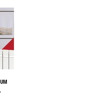
NUM
и