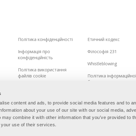
Політика конфіденційності
Етичний кодекс
Інформація про
Філософія 231
конфіденційність
Whistleblowing
Політика використання
файлів cookie
Політика інформаційно
безпеки
Інтегрована системна
s
політика
alise content and ads, to provide social media features and to a
Карта сайту
information about your use of our site with our social media, adve
 may combine it with other information that you’ve provided to t
 your use of their services.