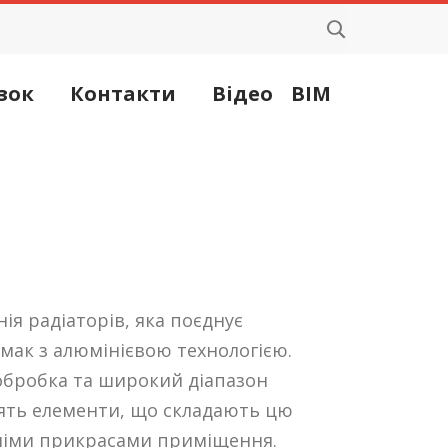
зок
Контакти
Відео
BIM
інія радіаторів, яка поєднує
мак з алюмінієвою технологією.
обробка та широкий діапазон
ять елементи, що складають цю
німи прикрасами приміщення.