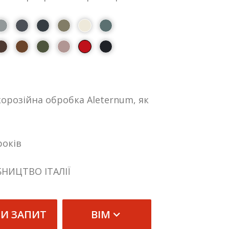
орозійна обробка Aleternum, як
років
БНИЦТВО ІТАЛІЇ
ТИ ЗАПИТ
BIM