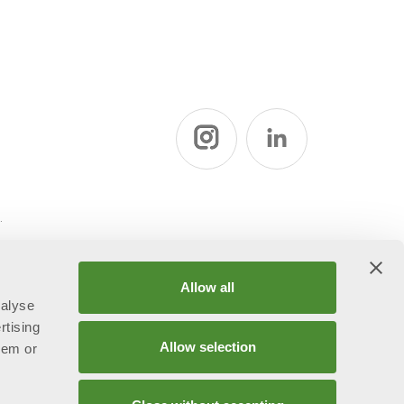
ї
Allow all
nalyse
rtising
Allow selection
hem or