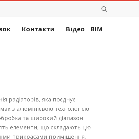
зок
Контакти
Відео
BIM
інія радіаторів, яка поєднує
мак з алюмінієвою технологією.
обробка та широкий діапазон
ять елементи, що складають цю
німи прикрасами приміщення.