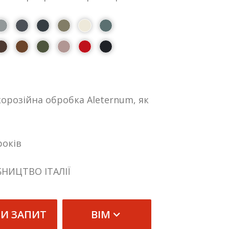
орозійна обробка Aleternum, як
років
БНИЦТВО ІТАЛІЇ
ТИ ЗАПИТ
BIM