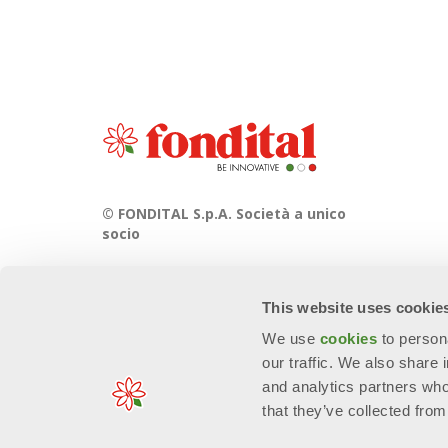
© FONDITAL S.p.A. Società a unico
socio
Sede Legale e Amministrativa
Via Cerreto, 40 - 25079 VOBARNO
This website uses cookie
(Brescia) Italia
We use
cookies
to person
our traffic. We also share 
and analytics partners who
that they’ve collected from