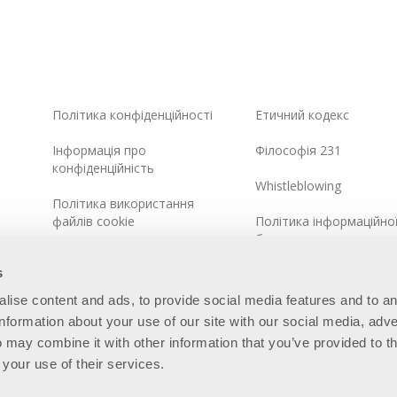
Політика конфіденційності
Етичний кодекс
Інформація про
Філософія 231
конфіденційність
Whistleblowing
Політика використання
файлів cookie
Політика інформаційно
безпеки
Інтегрована системна
s
політика
alise content and ads, to provide social media features and to a
Карта сайту
information about your use of our site with our social media, adve
 may combine it with other information that you’ve provided to t
 your use of their services.