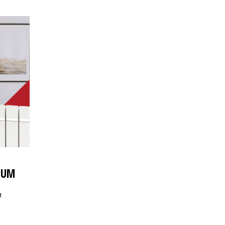
NUM
и