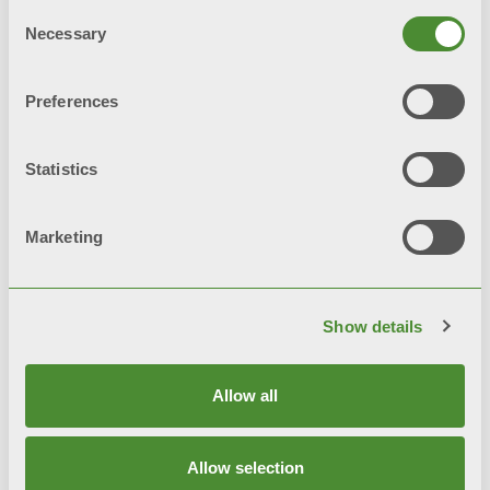
відповідно до діючих норм та з
Consent
дотриманням інструкцій щодо
Necessary
Selection
встановлення, правильного
використання та правильного
Preferences
обслуговування, як показано в
даному каталозі.
Statistics
Marketing
Супутні товари
Show details
Allow all
Allow selection