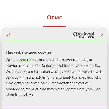
Опис
Технічні дані
Документація
This website uses cookies
We use
cookies
to personalise content and ads, to
provide social media features and to analyse our traffic.
We also share information about your use of our site with
На усі моделі
EXCLUSIVO
our social media, advertising and analytics partners who
поширюється гарантія
10 років
may combine it with other information that you’ve
від дати встановлення на
provided to them or that they’ve collected from your use
виробничі дефекти, за умови, що
of their services.
встановлення було виконано