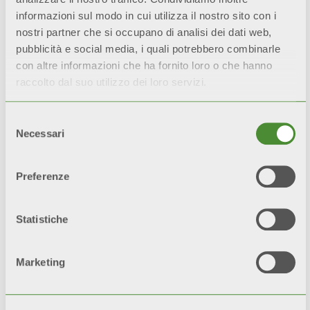
informazioni sul modo in cui utilizza il nostro sito con i
nostri partner che si occupano di analisi dei dati web,
Ultime notizie
pubblicità e social media, i quali potrebbero combinarle
con altre informazioni che ha fornito loro o che hanno
raccolto dal suo utilizzo dei loro servizi.
Rimani aggiornato su tutte le novità del
riscaldamento domestico, e scopri come
amare il calore in tutte le sue forme
Selezione
Necessari
del
Scopri di più
consenso
Preferenze
Statistiche
Marketing