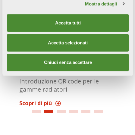
Mostra dettagli
Accetta tutti
Accetta selezionati
Digitalizzazione delle
Fon
Chiudi senza accettare
istruzioni di prodotto
Una
Introduzione QR code per le
inn
gamme radiatori
Scop
Scopri di più