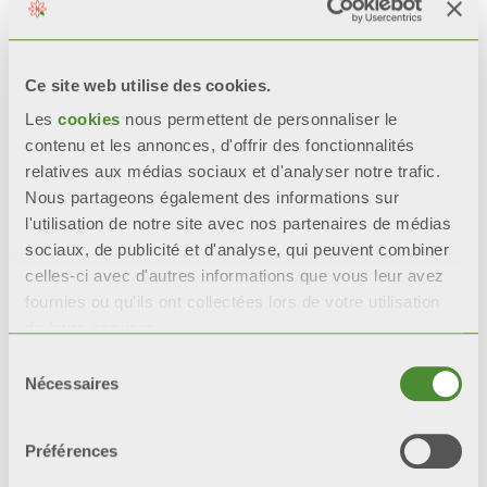
BIM
Ce site web utilise des cookies.
Les
cookies
nous permettent de personnaliser le
Description
contenu et les annonces, d'offrir des fonctionnalités
relatives aux médias sociaux et d'analyser notre trafic.
Nous partageons également des informations sur
Données techniques
l'utilisation de notre site avec nos partenaires de médias
sociaux, de publicité et d'analyse, qui peuvent combiner
Documentation
celles-ci avec d'autres informations que vous leur avez
fournies ou qu'ils ont collectées lors de votre utilisation
de leurs services.
Sélection
CARACTÉRISTIQUES
Nécessaires
du
consentement
Prédisposition pour le
Préférences
raccordement à un tableau